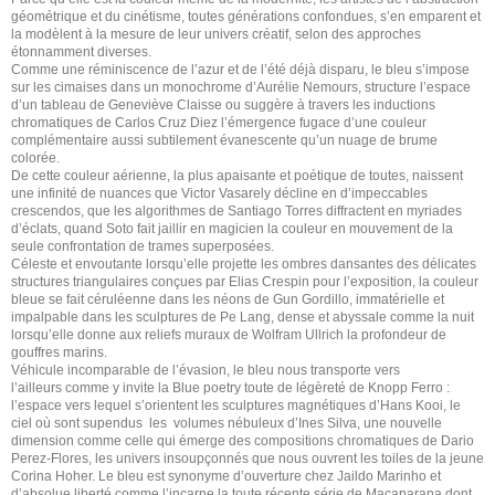
géométrique et du cinétisme, toutes générations confondues, s’en emparent et
la modèlent à la mesure de leur univers créatif, selon des approches
étonnamment diverses.
Comme une réminiscence de l’azur et de l’été déjà disparu, le bleu s’impose
sur les cimaises dans un monochrome d’Aurélie Nemours, structure l’espace
d’un tableau de Geneviève Claisse ou suggère à travers les inductions
chromatiques de Carlos Cruz Diez l’émergence fugace d’une couleur
complémentaire aussi subtilement évanescente qu’un nuage de brume
colorée.
De cette couleur aérienne, la plus apaisante et poétique de toutes, naissent
une infinité de nuances que Victor Vasarely décline en d’impeccables
crescendos, que les algorithmes de Santiago Torres diffractent en myriades
d’éclats, quand Soto fait jaillir en magicien la couleur en mouvement de la
seule confrontation de trames superposées.
Céleste et envoutante lorsqu’elle projette les ombres dansantes des délicates
structures triangulaires conçues par Elias Crespin pour l’exposition, la couleur
bleue se fait céruléenne dans les néons de Gun Gordillo, immatérielle et
impalpable dans les sculptures de Pe Lang, dense et abyssale comme la nuit
lorsqu’elle donne aux reliefs muraux de Wolfram Ullrich la profondeur de
gouffres marins.
Véhicule incomparable de l’évasion, le bleu nous transporte vers
l’ailleurs comme y invite la Blue poetry toute de légèreté de Knopp Ferro :
l’espace vers lequel s’orientent les sculptures magnétiques d’Hans Kooi, le
ciel où sont supendus les volumes nébuleux d’Ines Silva, une nouvelle
dimension comme celle qui émerge des compositions chromatiques de Dario
Perez-Flores, les univers insoupçonnés que nous ouvrent les toiles de la jeune
Corina Hoher. Le bleu est synonyme d’ouverture chez Jaildo Marinho et
d’absolue liberté comme l’incarne la toute récente série de Macaparana dont